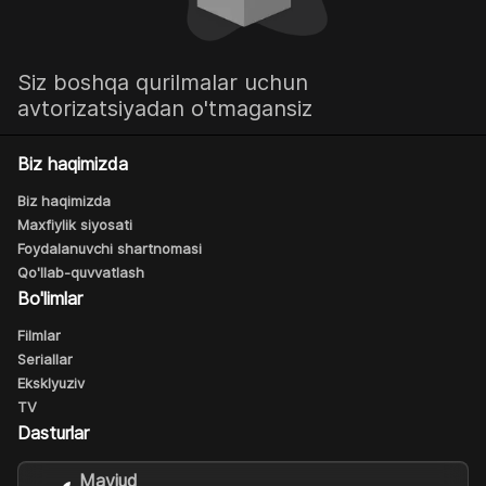
Siz boshqa qurilmalar uchun
avtorizatsiyadan o'tmagansiz
Biz haqimizda
Biz haqimizda
Maxfiylik siyosati
Foydalanuvchi shartnomasi
Qo'llab-quvvatlash
Bo'limlar
Filmlar
Seriallar
Eksklyuziv
TV
Dasturlar
Mavjud