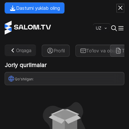
Dasturni yuklab oling
UZ
Orqaga
Profil
To'lov va obuna
To'
Joriy qurilmalar
Qo'shilgan
: